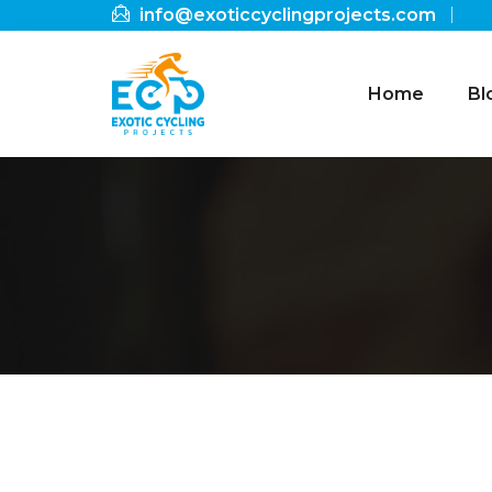
info@exoticcyclingprojects.com
Home
Bl